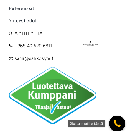
Referenssit
Yhteystiedot
OTA YHTEYTTÄ!
📞
+358 40 529 6611
📧
sami@sahkosyte.fi
Soita meille tästä