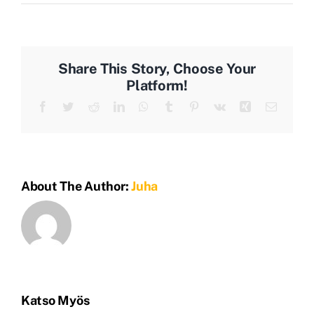
Share This Story, Choose Your
Platform!
Facebook
Twitter
Reddit
LinkedIn
WhatsApp
Tumblr
Pinterest
Vk
Xing
Sähköpo
About The Author:
Juha
Katso Myös