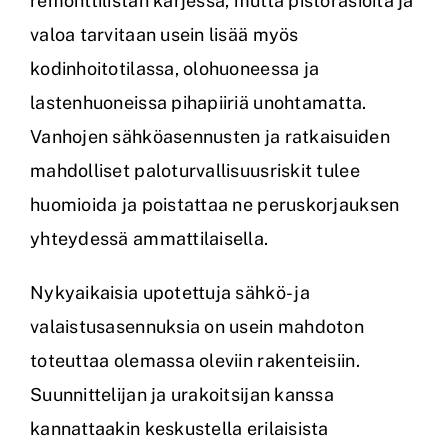
remonttilistan kärjessä, mutta pistorasioita ja
valoa tarvitaan usein lisää myös
kodinhoitotilassa, olohuoneessa ja
lastenhuoneissa pihapiiriä unohtamatta.
Vanhojen sähköasennusten ja ratkaisuiden
mahdolliset paloturvallisuusriskit tulee
huomioida ja poistattaa ne peruskorjauksen
yhteydessä ammattilaisella.
Nykyaikaisia upotettuja sähkö- ja
valaistusasennuksia on usein mahdoton
toteuttaa olemassa oleviin rakenteisiin.
Suunnittelijan ja urakoitsijan kanssa
kannattaakin keskustella erilaisista