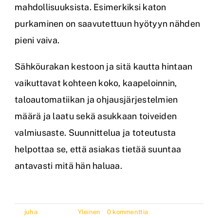
mahdollisuuksista. Esimerkiksi katon
purkaminen on saavutettuun hyötyyn nähden
pieni vaiva.
Sähköurakan kestoon ja sitä kautta hintaan
vaikuttavat kohteen koko, kaapeloinnin,
taloautomatiikan ja ohjausjärjestelmien
määrä ja laatu sekä asukkaan toiveiden
valmiusaste. Suunnittelua ja toteutusta
helpottaa se, että asiakas tietää suuntaa
antavasti mitä hän haluaa.
By
juha
|
8.5.2020
|
Yleinen
|
0 kommenttia