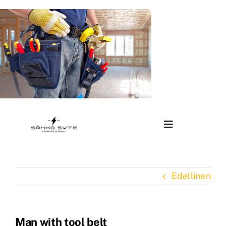
Skip
to
content
Toggle
Navigation
ETUSIVU
Edellinen
SÄHKÖASENNUSPALVELUT
Man with tool belt
REFERENSSIT