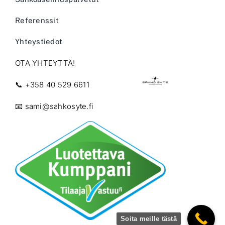
Referenssit
Yhteystiedot
OTA YHTEYTTÄ!
📞
+358 40 529 6611
📧
sami@sahkosyte.fi
Soita meille tästä