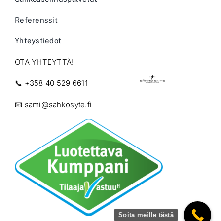
Referenssit
Yhteystiedot
OTA YHTEYTTÄ!
📞
+358 40 529 6611
📧
sami@sahkosyte.fi
Soita meille tästä